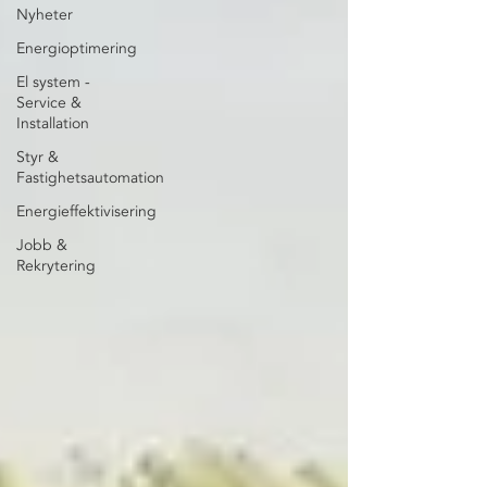
Nyheter
Energioptimering
El system -
Service &
Installation
Styr &
Fastighetsautomation
Energieffektivisering
Jobb &
Rekrytering