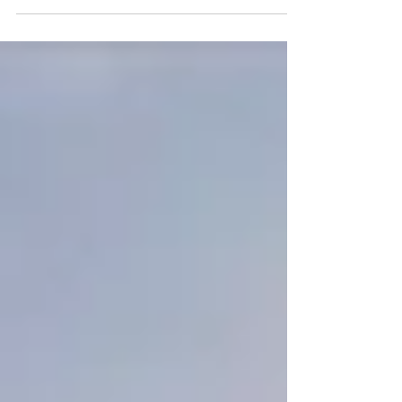
sjömat som dagligen förser världen med 5
miljoner portioner fisk till bord i över 80 länder....