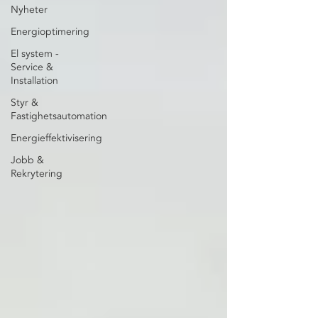
Nyheter
Energioptimering
El system -
Service &
Installation
Styr &
Fastighetsautomation
Energieffektivisering
Jobb &
Rekrytering