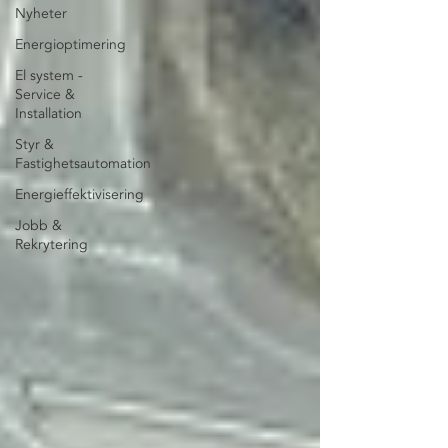
Nyheter
Energioptimering
El system -
Service &
Installation
Styr &
Fastighetsautomation
Energieffektivisering
Jobb &
Rekrytering